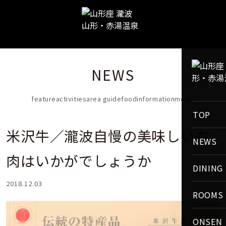
NEWS
feature
activities
area guide
food
information
media
TOP
米沢牛／瀧波自慢の美味しいお
NEWS
肉はいかがでしょうか
DINING
2018.12.03
ROOMS
ONSEN