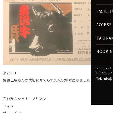
FACILIT
ACCESS
TAKINA
BOOKI
〒999-22
米沢牛！
TEL 0238-4
MAIL info@
佐藤正広さんが大切に育てられた米沢牛が届きました！
手前からシャトーブリアン
フィレ
サーロイン