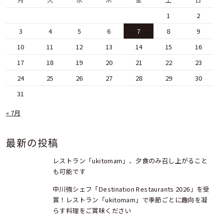
1
2
3
4
5
6
7
8
9
10
11
12
13
14
15
16
17
18
19
20
21
22
23
24
25
26
27
28
29
30
31
« 7月
最新の投稿
レストラン「ukitomam」、夕食のみ召し上がること
も可能です
中川強シェフ「Destination Restaurants 2026」を受
賞！レストラン「ukitomam」で季節ごとに趣向を凝
らす料理をご賞味ください