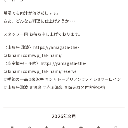
常温でも肉汁が溶けだします。
さあ、どんなお料理に仕上げようか･･･
スタッフ一同 お待ち申し上げております。
〈山形座 瀧波〉https://yamagata-the-
takinami.com/wp_takinami/
〈空室情報・予約〉https://yamagata-the-
takinami.com/wp_takinami/reserve
＃季節の一品 #米沢牛 ＃シャトーブリアン #フィレ #サーロイン
＃山形座瀧波 ＃温泉 ＃赤湯温泉 ＃露天風呂付客室の宿
2026年8月
月
火
水
木
金
土
日