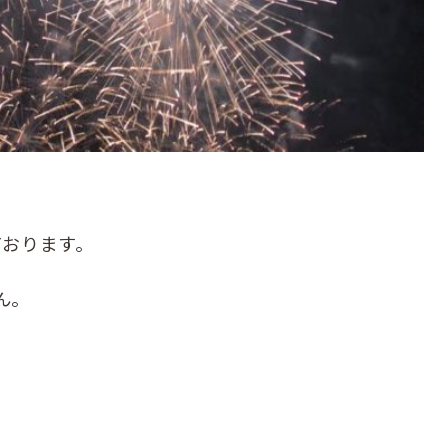
ております。
ん。
。