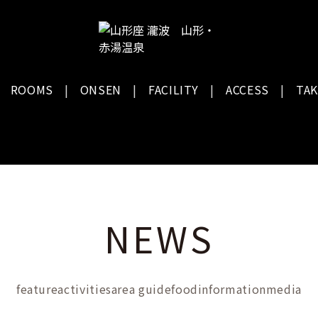
ROOMS
ONSEN
FACILITY
ACCESS
TAK
NEWS
feature
activities
area guide
food
information
media