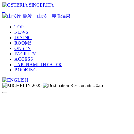
TOP
NEWS
DINING
ROOMS
ONSEN
FACILITY
ACCESS
TAKINAMI THEATER
BOOKING