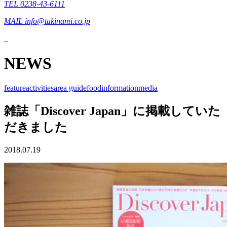
TEL 0238-43-6111
MAIL info@takinami.co.jp
NEWS
feature
activities
area guide
food
information
media
雑誌「Discover Japan」に掲載していた
だきました
2018.07.19