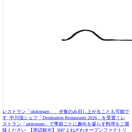
レストラン「ukitomam」、夕食のみ召し上がることも可能で
す
中川強シェフ「Destination Restaurants 2026」を受賞！レ
ストラン「ukitomam」で季節ごとに趣向を凝らす料理をご賞
味ください
【周辺観光】360°よねざわオープンファクトリ