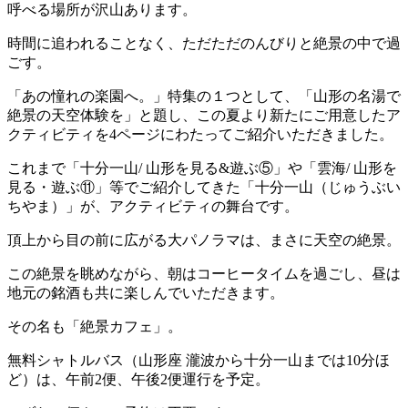
呼べる場所が沢山あります。
時間に追われることなく、ただただのんびりと絶景の中で過
ごす。
「あの憧れの楽園へ。」特集の１つとして、「山形の名湯で
絶景の天空体験を」と題し、この夏より新たにご用意したア
クティビティを4ページにわたってご紹介いただきました。
これまで「十分一山/ 山形を見る&遊ぶ⑤」や「雲海/ 山形を
見る・遊ぶ⑪」等でご紹介してきた「十分一山（じゅうぶい
ちやま）」が、アクティビティの舞台です。
頂上から目の前に広がる大パノラマは、まさに天空の絶景。
この絶景を眺めながら、朝はコーヒータイムを過ごし、昼は
地元の銘酒も共に楽しんでいただきます。
その名も「絶景カフェ」。
無料シャトルバス（山形座 瀧波から十分一山までは10分ほ
ど）は、午前2便、午後2便運行を予定。