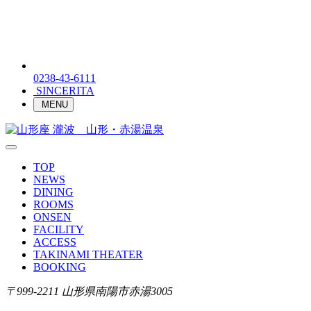
0238-43-6111
SINCERITA
MENU
TOP
NEWS
DINING
ROOMS
ONSEN
FACILITY
ACCESS
TAKINAMI THEATER
BOOKING
〒999-2211 山形県南陽市赤湯3005