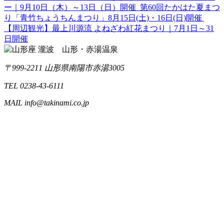
ー｜9月10日（木）～13日（日）開催
第60回たかはた夏まつ
り「青竹ちょうちんまつり」8月15日(土)・16日(日)開催
【周辺観光】最上川源流 よねざわ紅花まつり｜7月1日～31
日開催
〒999-2211 山形県南陽市赤湯3005
TEL 0238-43-6111
MAIL info@takinami.co.jp