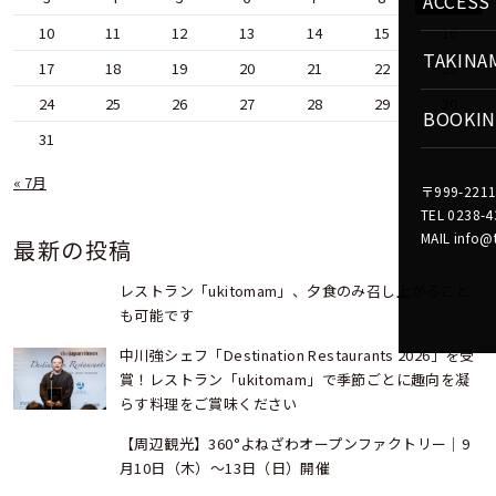
ACCESS
10
11
12
13
14
15
16
TAKINA
17
18
19
20
21
22
23
24
25
26
27
28
29
30
BOOKI
31
« 7月
〒999-22
TEL 0238-4
MAIL info@
最新の投稿
レストラン「ukitomam」、夕食のみ召し上がること
も可能です
中川強シェフ「Destination Restaurants 2026」を受
賞！レストラン「ukitomam」で季節ごとに趣向を凝
らす料理をご賞味ください
【周辺観光】360°よねざわオープンファクトリー｜9
月10日（木）～13日（日）開催