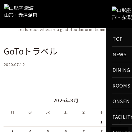
NEWS
feature
activities
area guide
food
information
media
TOP
GoToトラベル
NEWS
2020.07.12
DINING
ROOMS
2026年8月
ONSEN
月
火
水
木
金
土
日
FACILIT
1
2
3
4
5
6
7
8
9