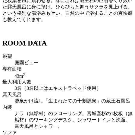
た枝葉を風に震わせる。春になれば蔵王石の巨石をくり抜い
た露天風呂に身に預け、ひらひらと舞うサクラを見上げる、
という格別な湯浴みも叶い、自然の中で浴することの爽快感
も教えてくれます。
ROOM DATA
眺望
庭園ビュー
専有面積
2
43m
最大利用人数
3名（3名以上はエキストラベッド使用）
露天風呂
源泉かけ流し「生まれたての十割源泉」の蔵王石風呂
内装
ナラ（無垢材）のフローリング。宮城産杉の1枚板（無
垢材）のワーキングデスク。シャワートイレと洗面。
露天風呂とシャワー。
ソファ