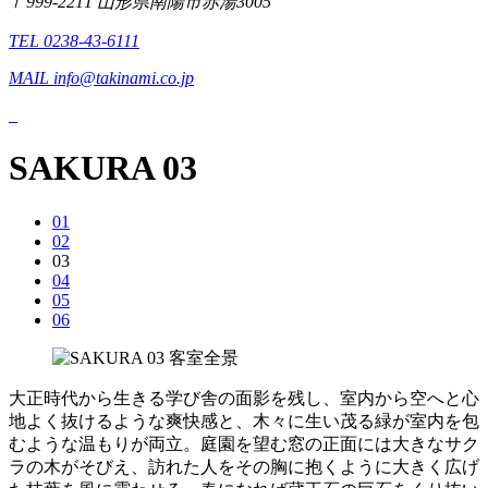
〒999-2211 山形県南陽市赤湯3005
TEL 0238-43-6111
MAIL info@takinami.co.jp
SAKURA 03
01
02
03
04
05
06
大正時代から生きる学び舎の面影を残し、室内から空へと心
地よく抜けるような爽快感と、木々に生い茂る緑が室内を包
むような温もりが両立。庭園を望む窓の正面には大きなサク
ラの木がそびえ、訪れた人をその胸に抱くように大きく広げ