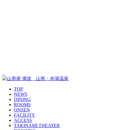
TOP
NEWS
DINING
ROOMS
ONSEN
FACILITY
ACCESS
TAKINAMI THEATER