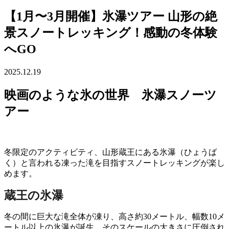
【1月〜3月開催】氷瀑ツアー 山形の絶
景スノートレッキング！感動の冬体験
へGO
2025.12.19
映画のような氷の世界 氷瀑スノーツ
アー
冬限定のアクティビティ、山形蔵王にある氷瀑（ひょうば
く）と言われる凍った滝を目指すスノートレッキングが楽し
めます。
蔵王の氷瀑
冬の間に巨大な滝全体が凍り、高さ約30メートル、幅数10メ
ートル以上の氷瀑が誕生。そのスケールの大きさに圧倒され