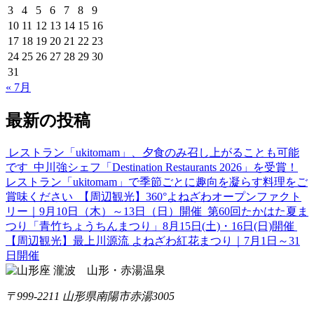
3
4
5
6
7
8
9
10
11
12
13
14
15
16
17
18
19
20
21
22
23
24
25
26
27
28
29
30
31
« 7月
最新の投稿
レストラン「ukitomam」、夕食のみ召し上がることも可能
です
中川強シェフ「Destination Restaurants 2026」を受賞！
レストラン「ukitomam」で季節ごとに趣向を凝らす料理をご
賞味ください
【周辺観光】360°よねざわオープンファクト
リー｜9月10日（木）～13日（日）開催
第60回たかはた夏ま
つり「青竹ちょうちんまつり」8月15日(土)・16日(日)開催
【周辺観光】最上川源流 よねざわ紅花まつり｜7月1日～31
日開催
〒999-2211 山形県南陽市赤湯3005