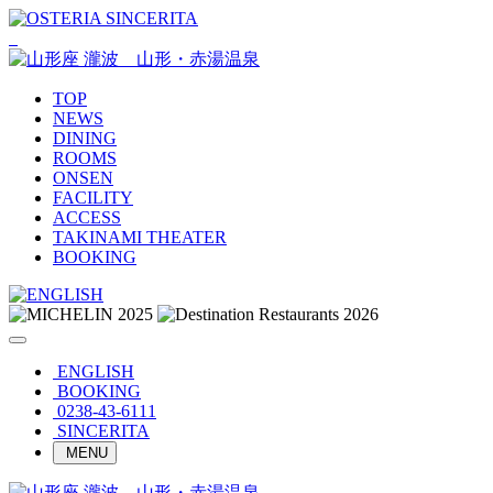
TOP
NEWS
DINING
ROOMS
ONSEN
FACILITY
ACCESS
TAKINAMI THEATER
BOOKING
ENGLISH
BOOKING
0238-43-6111
SINCERITA
MENU