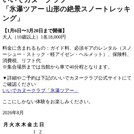
「氷瀑ツアー 山形の絶景スノートレッキ
ング」
【1月6日〜3月20日まで開催】
大人（10歳以上）1名18,000円
料金に含まれるもの：ガイド料、必須ギアのレンタル（スノ
ーシュー・ストック・軽アイゼン・ヘルメット）、保険料、
消費税、リフト代
※集合場所までは当館から車で40分程となります。
▼詳細やご予約は下記のいいでカヌークラブ公式サイトにて
ご確認ください
いいでカヌークラブ「氷瀑ツアー」
ここにしかない体験をお楽しみください。
2026年8月
月
火
水
木
金
土
日
1
2