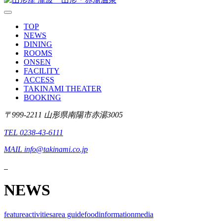
TOP
NEWS
DINING
ROOMS
ONSEN
FACILITY
ACCESS
TAKINAMI THEATER
BOOKING
〒999-2211 山形県南陽市赤湯3005
TEL 0238-43-6111
MAIL info@takinami.co.jp
NEWS
feature
activities
area guide
food
information
media