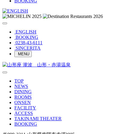
BOOKING
ENGLISH
BOOKING
0238-43-6111
SINCERITA
MENU
TOP
NEWS
DINING
ROOMS
ONSEN
FACILITY
ACCESS
TAKINAMI THEATER
BOOKING