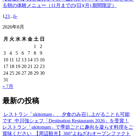
る朝の体験メニュー（11月までの(日)(月) 期間限定）
1
2
3
...
6
›
2026年8月
月
火
水
木
金
土
日
1
2
3
4
5
6
7
8
9
10
11
12
13
14
15
16
17
18
19
20
21
22
23
24
25
26
27
28
29
30
31
« 7月
最新の投稿
レストラン「ukitomam」、夕食のみ召し上がることも可能
です
中川強シェフ「Destination Restaurants 2026」を受賞！
レストラン「ukitomam」で季節ごとに趣向を凝らす料理をご
賞味ください
【周辺観光】360°よねざわオープンファクト