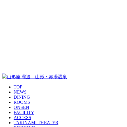
TOP
NEWS
DINING
ROOMS
ONSEN
FACILITY
ACCESS
TAKINAMI THEATER