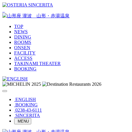
TOP
NEWS
DINING
ROOMS
ONSEN
FACILITY
ACCESS
TAKINAMI THEATER
BOOKING
ENGLISH
BOOKING
0238-43-6111
SINCERITA
MENU