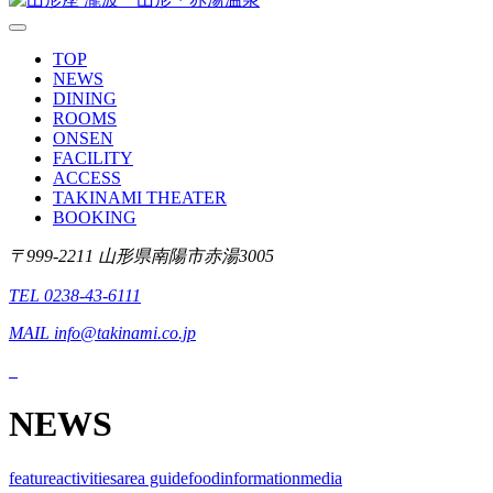
TOP
NEWS
DINING
ROOMS
ONSEN
FACILITY
ACCESS
TAKINAMI THEATER
BOOKING
〒999-2211 山形県南陽市赤湯3005
TEL 0238-43-6111
MAIL info@takinami.co.jp
NEWS
feature
activities
area guide
food
information
media