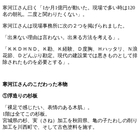
寒河江さん曰く「1か月1億円が動いた。現場で多い時は120
名の朝礼。二度と関わりたくない」。
寒河江さんは現場事務所に次の２つを掲げられました。
「出来ない理由は言わない。出来る方法を考える」。
「ＫＫＤＨＮＤ。Ｋ勘、Ｋ経験、Ｄ度胸、Ｈハッタリ、Ｎ浪
花節、Ｄどんぶり勘定。現代の建設業では悪きものとして排
除されたものを必要とする」。
寒河江さんのこだわった本物
①浮造りの杉板
「裸足で感じたい、表情のある木肌」。
1階は全てこの杉板。
宮城県の杉、実（さね）加工を秋田県、亀の子たわしの削り
加工を川西町で、そして古色塗料を施す。