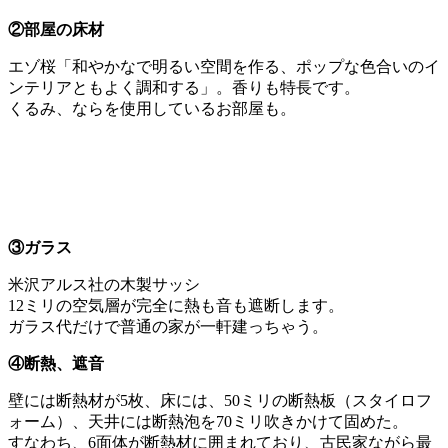
②部屋の床材
エゾ桜「和やかなで明るい空間を作る、ポップな色合いのイ
ンテリアともよく調和する」。香りも特長です。
くるみ、ならを使用しているお部屋も。
③ガラス
米沢アルス社の木製サッシ
12ミリの空気層が完全に熱も音も遮断します。
ガラス代だけで普通の家が一軒建っちゃう。
④断熱、遮音
壁には断熱材が5枚、床には、50ミリの断熱板（スタイロフ
ォーム）、天井には断熱泡を70ミリ吹きかけて固めた。
すなわち、6面体が断熱材に囲まれており、古民家ながら最