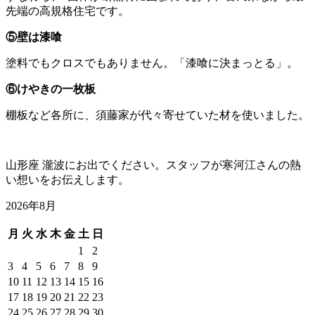
先端の高規格住宅です。
⑤壁は漆喰
塗料でもクロスでもありません。「漆喰に決まっとる」。
⑥けやきの一枚板
棚板など各所に、須藤家が代々寄せていた材を使いました。
山形座 瀧波にお出でください。スタッフが寒河江さんの熱
い想いをお伝えします。
2026年8月
月
火
水
木
金
土
日
1
2
3
4
5
6
7
8
9
10
11
12
13
14
15
16
17
18
19
20
21
22
23
24
25
26
27
28
29
30