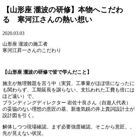
【山形座 瀧波の研修】本物へこだわ
る 寒河江さんの熱い想い
2020.03.03
山形座 瀧波の施工者
寒河江昇一さんのこだわり
【山形座 瀧波の研修で皆で学んだこと】
施主が無理難題を言う中（実質、工事量がほぼ倍になったに
も関わらず、工期延長を譲らない、支払われた工費も倍には
ほど遠い）で、
ブランディングディレクター 岩佐十良さん（自遊人代表）
の妥協のない理想の意匠の基、新進気鋭の井上貴詞設計士が
設計図を引く。
解体しつつ現場確認、まず必要強度確認、そこから意匠、、
先が見えない状況。