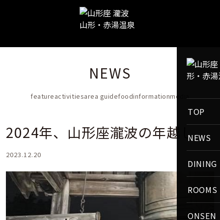
NEWS
feature
activities
area guide
food
information
media
TOP
2024年、山形座瀧波の年越し
NEWS
2023.12.20
DINING
ROOMS
ONSEN