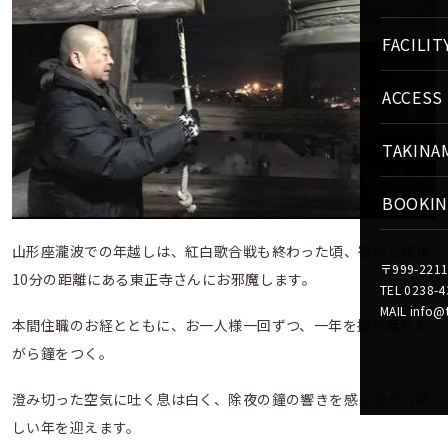
FACILIT
ACCESS
TAKINA
BOOKI
山形座瀧波での年越しは、紅白歌合戦も終わった頃、宿から徒歩
〒999-22
10分の距離にある東正寺さんにお邪魔します。
TEL 0238-4
MAIL info@
本間住職のお経とともに、お一人様一回ずつ、一年を振り返りな
がら鐘をつく。
澄み切った空気に吐く息は白く、除夜の鐘の響きを感じながら新
しい年を迎えます。