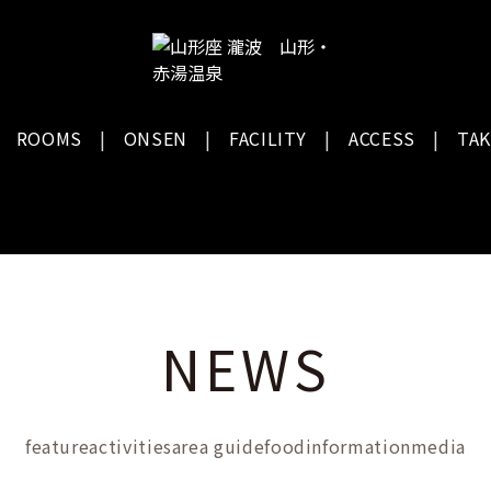
ROOMS
ONSEN
FACILITY
ACCESS
TAK
NEWS
feature
activities
area guide
food
information
media