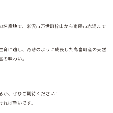
の名産地で、米沢市万世町梓山から南陽市赤湯ま­で
。
生育に適し、奇跡のように成長した高畠町産の天然
高の味わい。
。
るか、ぜひご期待ください！
ければ幸いです。